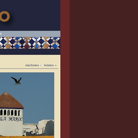
r
nächstes ›
letztes »