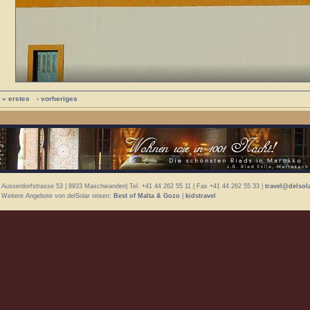
« erstes
‹ vorheriges
Ausserdorfstrasse 53 | 8933 Maschwanden| Tel. +41 44 262 55 11 | Fax +41 44 262 55 33 |
travel@delsol
Weitere Angebote von delSolar reisen:
Best of Malta & Gozo
|
kidstravel