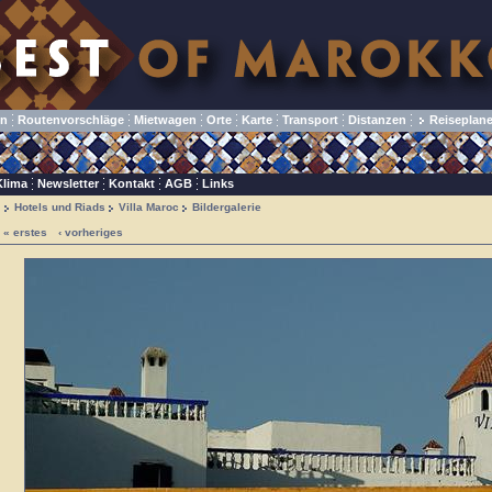
en
Routenvorschläge
Mietwagen
Orte
Karte
Transport
Distanzen
Reiseplane
Klima
Newsletter
Kontakt
AGB
Links
Hotels und Riads
Villa Maroc
Bildergalerie
« erstes
‹ vorheriges