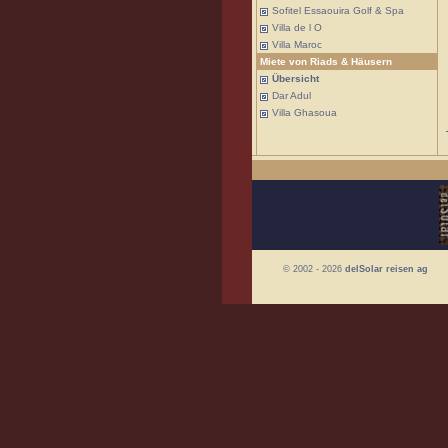
Sofitel Essaouira Golf & Spa
Villa de l O
Villa Maroc
Miete von Riads & Häusern
Übersicht
Dar Adul
Villa Ghasoua
© 2002 - 2026
delSolar reisen ag