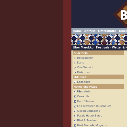
Home
Anreise
Unterkünfte
Tour
Über Marokko
Festivals
Wetter & 
Allgemein
Reiseplaner
Karte
Ortsübersicht
Distanzen
Ortschaft
Essaouira
Hotels und Riads
Übersicht
Casa Lila
Dar L'Oussia
Les Terrasses d'Essaouira
Ocean Vagabond
Palais Heure Bleue
Riad Al Madina
Riad Madada Mogador