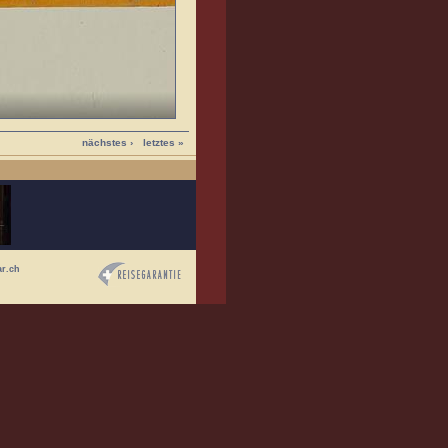
nächstes ›
letztes »
ar.ch